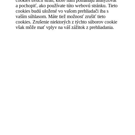
cookies tretích strán, ktoré nám pomáhajú analyzovať
a pochopiť, ako používate túto webovú stránku. Tieto
cookies budú uložené vo vašom prehliadači iba s
vaším súhlasom. Máte tiež možnosť zrušiť tieto
cookies. Zrušenie niektorých z týchto súborov cookie
však môže mať vplyv na váš zážitok z prehliadania.
Save & Accept
Powered by GDPR Cookie Compliance