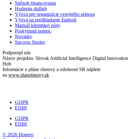
Spôsob financovania
Hodnota služieb
Výzva pre organizácie verejného sektora
Výzva na predkladanie žiadostí
Manuál klientskej zóny
Poskytnutá pomoc
Novinky
Success Stories
Podporujú nás
Názov projektu: Slovak Artificial Intelligence Digital Innovation
Hub
Informácie o pláne obnovy a odolnosti SR nájdete
na
www.planobnovy.sk
GDPR
EDIH
GDPR
EDIH
© 2026 Hopero