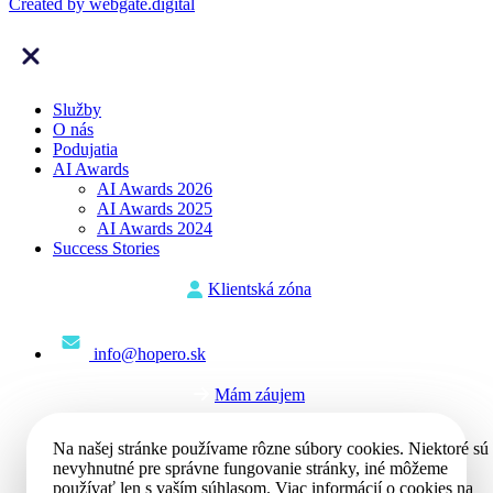
Created by
webgate
.digital
Služby
O nás
Podujatia
AI Awards
AI Awards 2026
AI Awards 2025
AI Awards 2024
Success Stories
Klientská zóna
info@hopero.sk
Mám záujem
Na našej stránke používame rôzne súbory cookies. Niektoré sú
nevyhnutné pre správne fungovanie stránky, iné môžeme
používať len s vaším súhlasom. Viac informácií o cookies na