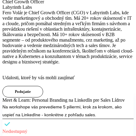
Chief Growth Officer
Labyrinth Labs
Fero Volár je Chief Growth Officer (CGO) v Labyrinth Labs, kde
vedie marketingový a obchodný tím. Má 20+ rokov skúseností v IT
a cloude, pričom pomáhal stredným a veľkým firmám s návrhom a
prevádzkou riešení v oblastiach infraštruktúry, kontajnerizácie,
škálovania a bezpečnosti. Má 10+ rokov skúseností v B2B
segmente – od produktového manažmentu, cez marketing, až po
budovanie a vedenie medzinárodných tech a sales tímov. Je
pravidelným rečníkom na konferenciách, školiteľom v oblasti cloud-
native a Kubernetes a konzultantom v témach produktizácie, service
designu a biznisovej stratégie.
Eventy
Udalosti, ktoré by vás mohli zaujímať
Podujatie
Meet & Learn: Personal Branding na LinkedIn pre Sales Lídrov
Na workshope vás prevedieme 5 piliermi, krok za krokom, ako
uspieť na LinkedIne - konkrétne z pohľadu sales.
Nedostupný