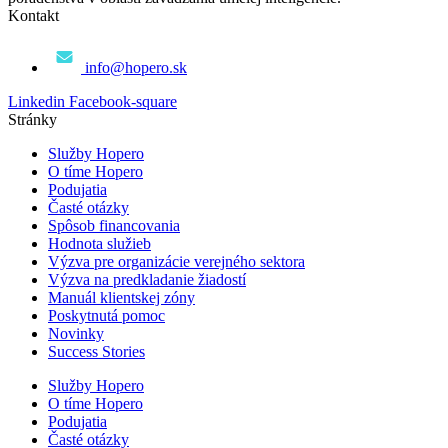
Kontakt
info@hopero.sk
Linkedin
Facebook-square
Stránky
Služby Hopero
O tíme Hopero
Podujatia
Časté otázky
Spôsob financovania
Hodnota služieb
Výzva pre organizácie verejného sektora
Výzva na predkladanie žiadostí
Manuál klientskej zóny
Poskytnutá pomoc
Novinky
Success Stories
Služby Hopero
O tíme Hopero
Podujatia
Časté otázky