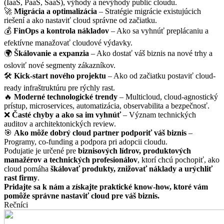
(IaaS, PaaS, SaaS), výhody a nevýhody public cloudu.
🚀
Migrácia a optimalizácia
– Stratégie migrácie existujúcich
riešení a ako nastaviť cloud správne od začiatku.
💰
FinOps a kontrola nákladov
– Ako sa vyhnúť preplácaniu a
efektívne manažovať cloudové výdavky.
🌍
Škálovanie a expanzia
– Ako dostať váš biznis na nové trhy a
osloviť nové segmenty zákazníkov.
🛠
Kick-start nového projektu
– Ako od začiatku postaviť cloud-
ready infraštruktúru pre rýchly rast.
🔥
Moderné technologické trendy
– Multicloud, cloud-agnostický
prístup, microservices, automatizácia, observabilita a bezpečnosť.
❌
Časté chyby a ako sa im vyhnúť
– Význam technických
auditov a architektonických review.
🎯
Ako môže dobrý cloud partner podporiť váš biznis
–
Programy, co-funding a podpora pri adopcii cloudu.
Podujatie je určené pre
biznisových lídrov, produktových
manažérov a technických profesionálov
, ktorí chcú pochopiť, ako
cloud pomáha
škálovať produkty, znižovať náklady a urýchliť
rast firmy
.
Pridajte sa k nám a získajte praktické know-how, ktoré vám
pomôže správne nastaviť cloud pre váš biznis.
Rečníci