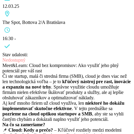
12.03.25
The Spot, Bottova 2/A Bratislava
16:30 -
Stav udalosti:
Nedostupný
Meet&Learn: Cloud bez kompromisov: Ako využiť jeho plný
potenciál pre váš rast
Či ste startup, malá či stredná firma (SMB), cloud je dnes viac než
len technologická voľba – je to
kľúčový nástroj pre rast, inovácie
a expanziu na nové trhy
. Správne využitie cloudu umožňuje
firmám nielen efektívne škálovať produkty a služby, ale aj lepšie
obsluhovať zákazníkov a optimalizovať náklady.
Aj keď mnoho firiem už cloud využíva, len
niektoré ho dokážu
implementovať skutočne efektívne
. V tejto prednáške sa
pozrieme na cloud optikou startupov a SMB
, aby ste sa vyhli
častým chybám a dokázali naplno využiť jeho potenciál.
Na čo sa zameriame?
📌
Cloud: Kedy a prečo?
– Kľúčové rozdiely medzi modelmi