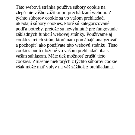
Táto webová stránka používa súbory cookie na
zlepšenie vášho zážitku pri prechádzaní webom. Z
týchto súborov cookie sa vo vašom prehliadači
ukladajú súbory cookies, ktoré sú kategorizované
podľa potreby, pretože sú nevyhnutné pre fungovanie
základných funkcií webovej stránky. Používame aj
cookies tretích strán, ktoré nám pomáhajú analyzovať
a pochopiť, ako používate túto webovú stránku. Tieto
cookies budú uložené vo vašom prehliadači iba s
vaším súhlasom. Máte tiež možnosť zrušiť tieto
cookies. Zrušenie niektorých z týchto súborov cookie
však môže mať vplyv na váš zážitok z prehliadania.
Vždy povolené
Nevyhnutné
Nevyhnutné
Nevyhnutné súbory cookie sú absolútne nevyhnutné
pre správne fungovanie webovej stránky. Tieto súbory
cookie anonymne zaisťujú základné funkcie a
bezpečnostné prvky webovej stránky.
Analytické
analytics
Analytické cookies sa používajú na pochopenie toho,
ako návštevníci interagujú s webovou stránkou. Tieto
súbory cookie pomáhajú poskytovať informácie o
Uložiť a prijať
metrikách, ako je počet návštevníkov, miera