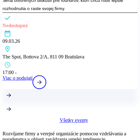
Séria otvorených diskusií pre foundrov, ktorí chcú robiť lepšie
rozhodnutia o raste svojej firmy.
Nedostupný
09.03.26
The Spot, Bottova 2/A, 811 09 Bratislava
17:00 -
Viac o podujatí
Všetky eventy
Rozvíjame firmy a verejné organizácie pomocou vzdelávania a
poradenstva v oblasti zavádzania umelej inteligencie.