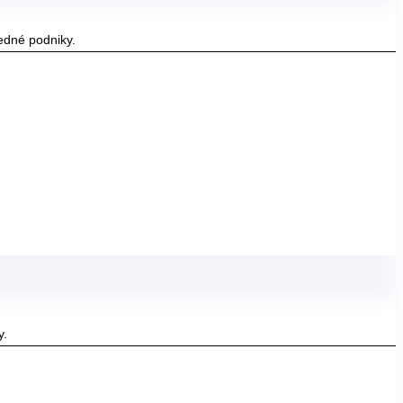
edné podniky.
y.