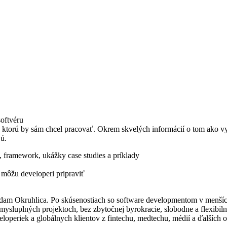
oftvéru
 ktorú by sám chcel pracovať. Okrem skvelých informácií o tom ako vyt
jú.
, framework, ukážky case studies a príklady
 môžu developeri pripraviť
Adam Okruhlica. Po skúsenostiach so software developmentom v menších 
mysluplných projektoch, bez zbytočnej byrokracie, slobodne a flexibi
operiek a globálnych klientov z fintechu, medtechu, médií a ďalších o