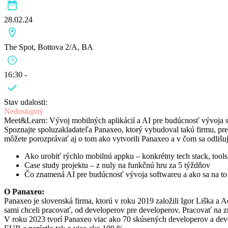
28.02.24
The Spot, Bottova 2/A, BA
16:30 -
Stav udalosti:
Nedostupný
Meet&Learn: Vývoj mobilných aplikácií a AI pre budúcnosť vývoja s
Spoznajte spoluzakladateľa Panaxeo, ktorý vybudoval takú firmu, pre
môžete porozprávať aj o tom ako vytvorili Panaxeo a v čom sa odlišu
Ako urobiť rýchlo mobilnú appku – konkrétny tech stack, tools
Case study projektu – z nuly na funkčnú hru za 5 týždňov
Čo znamená AI pre budúcnosť vývoja softwareu a ako sa na to
O Panaxeo:
Panaxeo je slovenská firma, ktorú v roku 2019 založili Igor Liška a 
sami chceli pracovať, od developerov pre developerov. Pracovať na z
V roku 2023 tvorí Panaxeo viac ako 70 skúsených developerov a devel