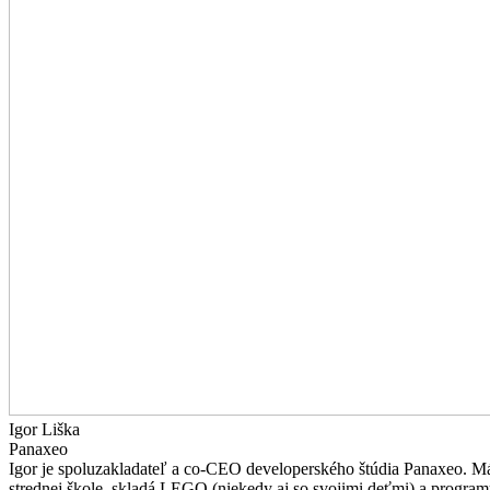
Igor Liška
Panaxeo
Igor je spoluzakladateľ a co-CEO developerského štúdia Panaxeo. Má
strednej škole, skladá LEGO (niekedy aj so svojimi deťmi) a program