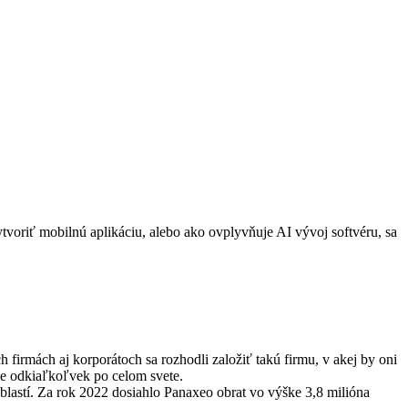
voriť mobilnú aplikáciu, alebo ako ovplyvňuje AI vývoj softvéru, sa
firmách aj korporátoch sa rozhodli založiť takú firmu, v akej by oni
lne odkiaľkoľvek po celom svete.
blastí. Za rok 2022 dosiahlo Panaxeo obrat vo výške 3,8 milióna