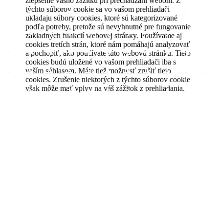
zlepšenie vášho zážitku pri prechádzaní webom. Z
týchto súborov cookie sa vo vašom prehliadači
ukladajú súbory cookies, ktoré sú kategorizované
podľa potreby, pretože sú nevyhnutné pre fungovanie
základných funkcií webovej stránky. Používame aj
cookies tretích strán, ktoré nám pomáhajú analyzovať
a pochopiť, ako používate túto webovú stránku. Tieto
cookies budú uložené vo vašom prehliadači iba s
vaším súhlasom. Máte tiež možnosť zrušiť tieto
cookies. Zrušenie niektorých z týchto súborov cookie
však môže mať vplyv na váš zážitok z prehliadania.
Vždy povolené
Nevyhnutné
Nevyhnutné
Nevyhnutné súbory cookie sú absolútne nevyhnutné
pre správne fungovanie webovej stránky. Tieto súbory
cookie anonymne zaisťujú základné funkcie a
bezpečnostné prvky webovej stránky.
Analytické
analytics
Analytické cookies sa používajú na pochopenie toho,
ako návštevníci interagujú s webovou stránkou. Tieto
súbory cookie pomáhajú poskytovať informácie o
Uložiť a prijať
metrikách, ako je počet návštevníkov, miera
odchodov, zdroj návštevnosti atď.
Powered by GDPR Cookie Compliance