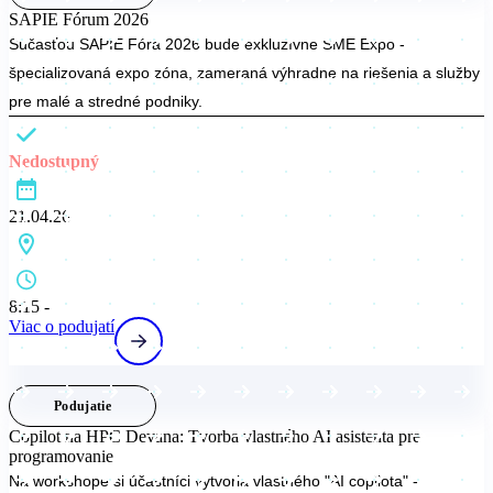
SAPIE Fórum 2026
Súčasťou SAPIE Fóra 2026 bude exkluzívne SME Expo -
špecializovaná expo zóna, zameraná výhradne na riešenia a služby
pre malé a stredné podniky.
Nedostupný
21.04.26
8:15 -
Viac o podujatí
Podujatie
Copilot na HPC Devana: Tvorba vlastného AI asistenta pre
programovanie
Na workshope si účastníci vytvoria vlastného "AI copilota" -