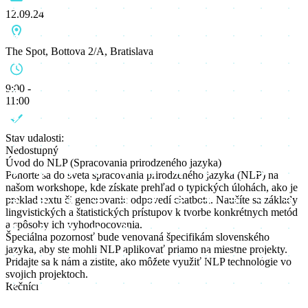
12.09.24
The Spot, Bottova 2/A, Bratislava
9:00 -
11:00
Stav udalosti:
Nedostupný
Úvod do NLP (Spracovania prirodzeného jazyka)
Ponorte sa do sveta spracovania prirodzeného jazyka (NLP) na
našom workshope, kde získate prehľad o typických úlohách, ako je
preklad textu či generovanie odpovedí chatbota. Naučíte sa základy
lingvistických a štatistických prístupov k tvorbe konkrétnych metód
a spôsoby ich vyhodnocovania.
Špeciálna pozornosť bude venovaná špecifikám slovenského
jazyka, aby ste mohli NLP aplikovať priamo na miestne projekty.
Pridajte sa k nám a zistite, ako môžete využiť NLP technológie vo
svojich projektoch.
Rečníci