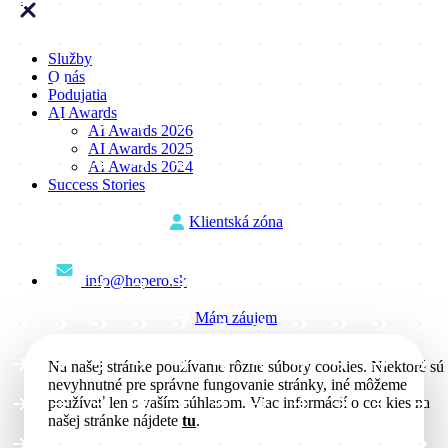
Služby
O nás
Podujatia
AI Awards
AI Awards 2026
AI Awards 2025
AI Awards 2024
Success Stories
Klientská zóna
info@hopero.sk
Mám záujem
Na našej stránke používame rôzne súbory cookies. Niektoré sú
nevyhnutné pre správne fungovanie stránky, iné môžeme
používať len s vaším súhlasom. Viac informácií o cookies na
našej stránke nájdete
tu
.