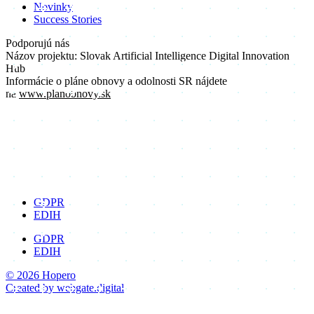
Novinky
Success Stories
Podporujú nás
Názov projektu: Slovak Artificial Intelligence Digital Innovation
Hub
Informácie o pláne obnovy a odolnosti SR nájdete
na
www.planobnovy.sk
GDPR
EDIH
GDPR
EDIH
© 2026 Hopero
Created by
webgate
.digital