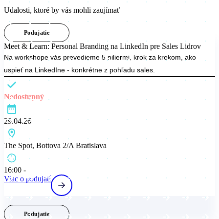
Eventy
Udalosti, ktoré by vás mohli zaujímať
Podujatie
Meet & Learn: Personal Branding na LinkedIn pre Sales Lídrov
Na workshope vás prevedieme 5 piliermi, krok za krokom, ako
uspieť na LinkedIne - konkrétne z pohľadu sales.
Nedostupný
29.04.26
The Spot, Bottova 2/A Bratislava
16:00 -
Viac o podujatí
Podujatie