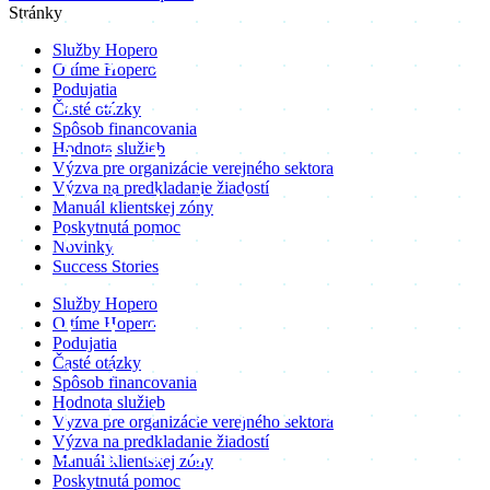
Stránky
Služby Hopero
O tíme Hopero
Podujatia
Časté otázky
Spôsob financovania
Hodnota služieb
Výzva pre organizácie verejného sektora
Výzva na predkladanie žiadostí
Manuál klientskej zóny
Poskytnutá pomoc
Novinky
Success Stories
Služby Hopero
O tíme Hopero
Podujatia
Časté otázky
Spôsob financovania
Hodnota služieb
Výzva pre organizácie verejného sektora
Výzva na predkladanie žiadostí
Manuál klientskej zóny
Poskytnutá pomoc