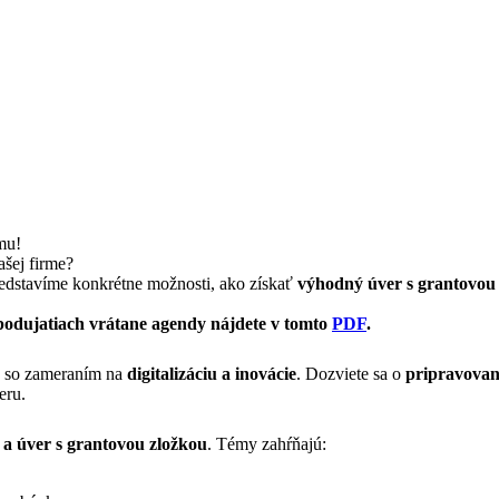
mu!
ašej firme?
edstavíme konkrétne možnosti, ako získať
výhodný úver s grantovou
podujatiach vrátane agendy nájdete v tomto
PDF
.
, so zameraním na
digitalizáciu a inovácie
. Dozviete sa o
pripravovan
eru.
 a úver s grantovou zložkou
. Témy zahŕňajú: