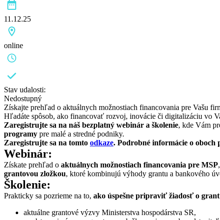
11.12.25
online
Stav udalosti:
Nedostupný
Získajte prehľad o aktuálnych možnostiach financovania pre Vašu fir
Hľadáte spôsob, ako financovať rozvoj, inovácie či digitalizáciu vo V
Zaregistrujte sa na náš bezplatný webinár a školenie
, kde Vám pr
programy
pre malé a stredné podniky.
Zaregistrujte sa na tomto
odkaze
. Podrobné informácie o oboch 
Webinár:
Získate prehľad o
aktuálnych možnostiach financovania pre MSP
grantovou zložkou
, ktoré kombinujú výhody grantu a bankového úv
Školenie:
Prakticky sa pozrieme na to,
ako úspešne pripraviť žiadosť o grant
aktuálne grantové výzvy Ministerstva hospodárstva SR,