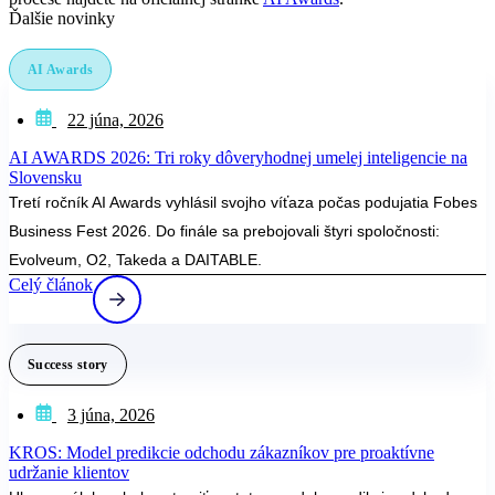
Ďalšie novinky
AI Awards
22 júna, 2026
AI AWARDS 2026: Tri roky dôveryhodnej umelej inteligencie na
Slovensku
Tretí ročník AI Awards vyhlásil svojho víťaza počas podujatia Fobes
Business Fest 2026. Do finále sa prebojovali štyri spoločnosti:
Evolveum, O2, Takeda a DAITABLE.
Celý článok
Success story
3 júna, 2026
KROS: Model predikcie odchodu zákazníkov pre proaktívne
udržanie klientov