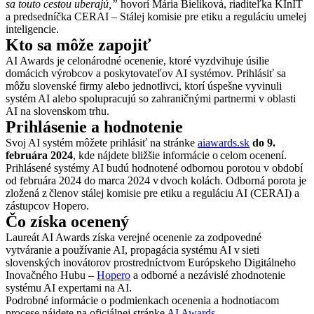
sa touto cestou uberajú,”
hovorí Mária Bieliková, riaditeľka KInIT
a predsedníčka CERAI – Stálej komisie pre etiku a reguláciu umelej
inteligencie.
Kto sa môže zapojiť
AI Awards je celonárodné ocenenie, ktoré vyzdvihuje úsilie
domácich výrobcov a poskytovateľov AI systémov. Prihlásiť sa
môžu slovenské firmy alebo jednotlivci, ktorí úspešne vyvinuli
systém AI alebo spolupracujú so zahraničnými partnermi v oblasti
AI na slovenskom trhu.
Prihlásenie a hodnotenie
Svoj AI systém môžete prihlásiť na stránke
aiawards.sk
do 9.
februára 2024
, kde nájdete bližšie informácie o celom ocenení.
Prihlásené systémy AI budú hodnotené odbornou porotou v období
od februára 2024 do marca 2024 v dvoch kolách. Odborná porota je
zložená z členov stálej komisie pre etiku a reguláciu AI (CERAI) a
zástupcov Hopero.
Čo získa ocenený
Laureát AI Awards získa verejné ocenenie za zodpovedné
vytváranie a používanie AI, propagácia systému AI v sieti
slovenských inovátorov prostredníctvom Európskeho Digitálneho
Inovačného Hubu –
Hopero
a odborné a nezávislé zhodnotenie
systému AI expertami na AI.
Podrobné informácie o podmienkach ocenenia a hodnotiacom
procese nájdete na oficiálnej stránke
AI Awards
.