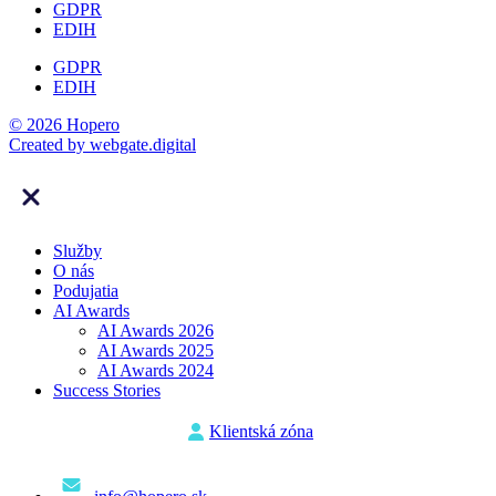
GDPR
EDIH
GDPR
EDIH
© 2026 Hopero
Created by
webgate
.digital
Služby
O nás
Podujatia
AI Awards
AI Awards 2026
AI Awards 2025
AI Awards 2024
Success Stories
Klientská zóna