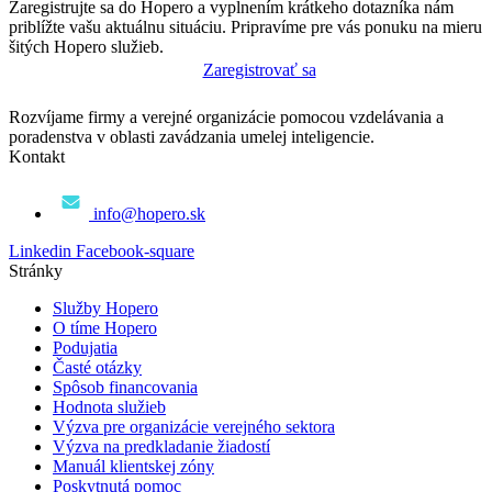
Zaregistrujte sa do Hopero a vyplnením krátkeho dotazníka nám
priblížte vašu aktuálnu situáciu. Pripravíme pre vás ponuku na mieru
šitých Hopero služieb.
Zaregistrovať sa
Rozvíjame firmy a verejné organizácie pomocou vzdelávania a
poradenstva v oblasti zavádzania umelej inteligencie.
Kontakt
info@hopero.sk
Linkedin
Facebook-square
Stránky
Služby Hopero
O tíme Hopero
Podujatia
Časté otázky
Spôsob financovania
Hodnota služieb
Výzva pre organizácie verejného sektora
Výzva na predkladanie žiadostí
Manuál klientskej zóny
Poskytnutá pomoc