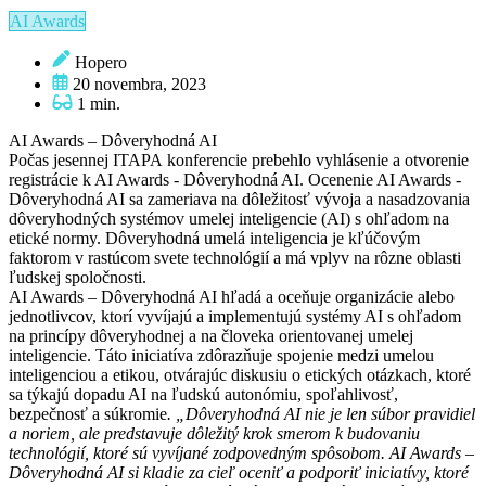
AI Awards
Hopero
20 novembra, 2023
1 min.
AI Awards – Dôveryhodná AI
Počas jesennej ITAPA konferencie prebehlo vyhlásenie a otvorenie
registrácie k AI Awards - Dôveryhodná AI. Ocenenie AI Awards -
Dôveryhodná AI sa zameriava na dôležitosť vývoja a nasadzovania
dôveryhodných systémov umelej inteligencie (AI) s ohľadom na
etické normy. Dôveryhodná umelá inteligencia je kľúčovým
faktorom v rastúcom svete technológií a má vplyv na rôzne oblasti
ľudskej spoločnosti.
AI Awards – Dôveryhodná AI hľadá a oceňuje organizácie alebo
jednotlivcov, ktorí vyvíjajú a implementujú systémy AI s ohľadom
na princípy dôveryhodnej a na človeka orientovanej umelej
inteligencie. Táto iniciatíva zdôrazňuje spojenie medzi umelou
inteligenciou a etikou, otvárajúc diskusiu o etických otázkach, ktoré
sa týkajú dopadu AI na ľudskú autonómiu, spoľahlivosť,
bezpečnosť a súkromie
. „Dôveryhodná AI nie je len súbor pravidiel
a noriem, ale predstavuje dôležitý krok smerom k budovaniu
technológií, ktoré sú vyvíjané zodpovedným spôsobom. AI Awards –
Dôveryhodná AI si kladie za cieľ oceniť a podporiť iniciatívy, ktoré