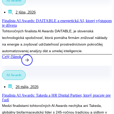
AI Awards
2 júna, 2026
Finalista AI Awards: DAITABLE a energetická AI, ktorej výstupom
je dôvera
Tohtoročných finalista AI Awards DAITABLE, je slovenská
technologická spoločnosť, ktorá pomáha firmám znižovať náklady
na energie a zvyšovať udržateľnosť prostredníctvom pokročilej
automatizovanej analýzy dát a umelej inteligencie.
Celý článok
AI Awards
26 mája, 2026
Finalista AI Awards: Takeda a HR Digital Partner, ktorý pracuje pre
ľudí
Medzi finalistami tohtoročných AI Awards nechýba ani Takeda,
globálny biofarmaceutický líder s 245-ročnou tradíciou a sídlom v