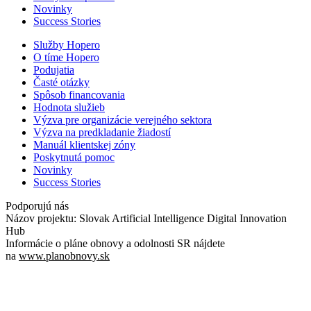
Novinky
Success Stories
Služby Hopero
O tíme Hopero
Podujatia
Časté otázky
Spôsob financovania
Hodnota služieb
Výzva pre organizácie verejného sektora
Výzva na predkladanie žiadostí
Manuál klientskej zóny
Poskytnutá pomoc
Novinky
Success Stories
Podporujú nás
Názov projektu: Slovak Artificial Intelligence Digital Innovation
Hub
Informácie o pláne obnovy a odolnosti SR nájdete
na
www.planobnovy.sk