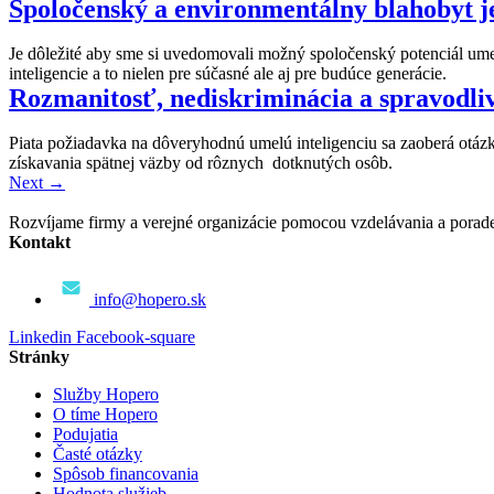
Spoločenský a environmentálny blahobyt j
Je dôležité aby sme si uvedomovali možný spoločenský potenciál ume
inteligencie a to nielen pre súčasné ale aj pre budúce generácie.
Rozmanitosť, nediskriminácia a spravodli
Piata požiadavka na dôveryhodnú umelú inteligenciu sa zaoberá otázk
získavania spätnej väzby od rôznych dotknutých osôb.
Next
→
Rozvíjame firmy a verejné organizácie pomocou vzdelávania a poraden
Kontakt
info@hopero.sk
Linkedin
Facebook-square
Stránky
Služby Hopero
O tíme Hopero
Podujatia
Časté otázky
Spôsob financovania
Hodnota služieb