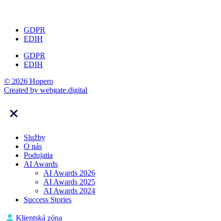
GDPR
EDIH
GDPR
EDIH
© 2026 Hopero
Created by
webgate
.digital
Služby
O nás
Podujatia
AI Awards
AI Awards 2026
AI Awards 2025
AI Awards 2024
Success Stories
Klientská zóna