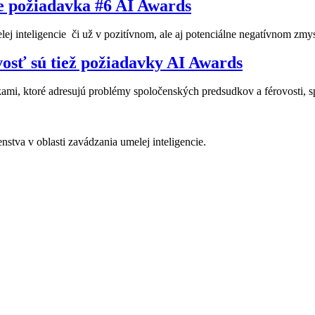
e požiadavka #6 AI Awards
lej inteligencie či už v pozitívnom, ale aj potenciálne negatívnom z
vosť sú tiež požiadavky AI Awards
ami, ktoré adresujú problémy spoločenských predsudkov a férovosti, s
stva v oblasti zavádzania umelej inteligencie.