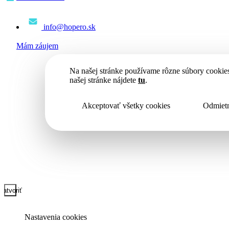
info@hopero.sk
Mám záujem
Na našej stránke používame rôzne súbory cookies
našej stránke nájdete
tu
.
Akceptovať všetky cookies
Odmietn
Zatvoriť
Nastavenia cookies