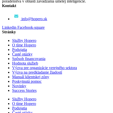
poradenstva v oblasti zavádzania umelej inteligencie.
Kontakt
info@hopero.sk
Linkedin
Facebook-square
Stránky
Služby Hopero
O tíme Hopero
Podujatia
Časté otázky
Spôsob financovania
Hodnota služieb
Výzva pre organizácie verejného sektora
Výzva na predkladanie žiadostí
Manuál klientskej zóny
Poskytnutá pomoc
Novinky
Success Stories
Služby Hopero
O tíme Hopero
Podujatia
Časté otázky