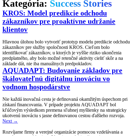
Kategória:
Success Stories
KROS: Model predikcie odchodu
zákazníkov pre proaktívne udržanie
klientov
Hlavnou úlohou bolo vytvoriť prototyp modelu predikcie odchodu
zákazníkov pre služby spoločnosti KROS. Cieľom bolo
identifikovať zákazníkov, u ktorých je vyššie riziko ukončenia
predplatného, aby bolo možné retenčné aktivity cieliť skôr a na
základe dát, nie iba manuálnych predpokladov.
AQUADAPT: Budovanie základov pre
škálovateľnú digitálnu inováciu vo
vodnom hospodárstve
Nie každá inovačná cesta je definovaná okamžitým úspechom pri
získaní financovania. V prípade projektu AQUADAPT bol
kľúčovým výsledkom premena sľubnej myšlienky na strategicky
ukotvenú inováciu s jasne definovanou cestou ďalšieho rozvoja.
Next
→
Rozvíjame firmy a verejné organizácie pomocou vzdelávania a