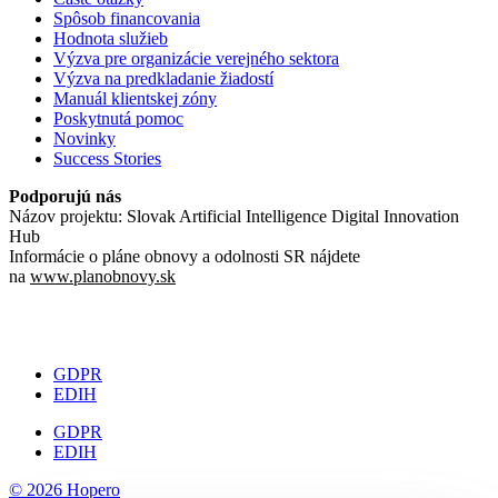
Spôsob financovania
Hodnota služieb
Výzva pre organizácie verejného sektora
Výzva na predkladanie žiadostí
Manuál klientskej zóny
Poskytnutá pomoc
Novinky
Success Stories
Podporujú nás
Názov projektu: Slovak Artificial Intelligence Digital Innovation
Hub
Informácie o pláne obnovy a odolnosti SR nájdete
na
www.planobnovy.sk
GDPR
EDIH
GDPR
EDIH
© 2026 Hopero