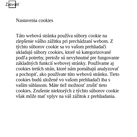
Zatvoriť
Nastavenia cookies
Táto webová stránka používa súbory cookie na
zlepšenie vášho zážitku pri prechádzaní webom. Z
týchto súborov cookie sa vo vašom prehliadači
ukladajú súbory cookies, ktoré sú kategorizované
podľa potreby, pretože sú nevyhnutné pre fungovanie
základných funkcií webovej stránky. Používame aj
cookies tretích strán, ktoré nám pomáhajú analyzovať
a pochopiť, ako používate túto webovú stránku. Tieto
cookies budú uložené vo vašom prehliadači iba s
vaším súhlasom. Máte tiež možnosť zrušiť tieto
cookies. Zrušenie niektorých z týchto súborov cookie
však môže mať vplyv na váš zážitok z prehliadania.
Vždy povolené
Nevyhnutné
Nevyhnutné
Nevyhnutné súbory cookie sú absolútne nevyhnutné
pre správne fungovanie webovej stránky. Tieto súbory
cookie anonymne zaisťujú základné funkcie a
bezpečnostné prvky webovej stránky.