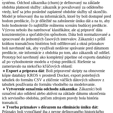
systému. Odchod zákazníka (churn) je definovaný na základe
obdobia platnosti služby: zákazník je považovaný za odídeného
vtedy, keď sa jeho posledné zaplatené obdobie služby už skončilo.
Model je trénovaný iba na informáciách, ktoré by boli dostupné pred
bodom predikcie, čo je dôležité na zabránenie úniku dát a na to, aby
bolo hodnotenie čo najbližšie reálnemu scenáru budúcej predikcie.
Výzvou nebolo iba natrénovať klasifikátor, ale aj pripraviť dáta
konzistentným a spoľahlivým spôsobom. Dáta boli normalizované a
spracované do jednotných časových intervalov. Zákazníci s príliš
krátkou transakčnou históriou boli odfiltrovaní a okná príznakov
boli navrhnuté tak, aby využívali nedávne správanie pred dátumom
predikcie, nie informácie z obdobia po tom, ako zákazník už odišiel.
Prototyp bol navrhnutý ako kompletný pipeline od exportu databázy
až po vyhodnotenie modelu a výstup predikcií. Riešenie sa
zameriavalo na niekoľko kľúčových oblastí:
🔹
Export a príprava dát
: Boli pripravené skripty na obnovenie
kópie databázy KROS v prostredí Docker, export potrebných
tabuliek do formátu CSV a zlúčenie väčších dátových súborov z
tabuliek používania do formátu vhodného na modelovanie.
🔹
Vytvorenie označenia odchodu zákazníka
: Zákazníci boli
označení ako odídení alebo aktívni na základe dátumu ukončenia
ich servisného obdobia, pričom zdrojom pravdy bola história
transakcií.
🔹
Tvorba príznakov s dôrazom na elimináciu úniku dát
:
Príznaky boli vypočítané iba z pevne definovaného historického