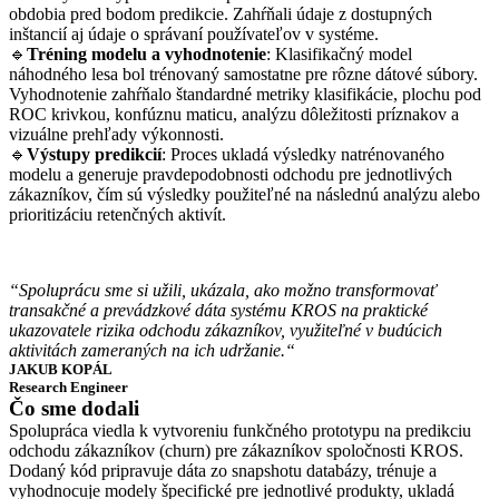
obdobia pred bodom predikcie. Zahŕňali údaje z dostupných
inštancií aj údaje o správaní používateľov v systéme.
🔹
Tréning modelu a vyhodnotenie
: Klasifikačný model
náhodného lesa bol trénovaný samostatne pre rôzne dátové súbory.
Vyhodnotenie zahŕňalo štandardné metriky klasifikácie, plochu pod
ROC krivkou, konfúznu maticu, analýzu dôležitosti príznakov a
vizuálne prehľady výkonnosti.
🔹
Výstupy predikcií
: Proces ukladá výsledky natrénovaného
modelu a generuje pravdepodobnosti odchodu pre jednotlivých
zákazníkov, čím sú výsledky použiteľné na následnú analýzu alebo
prioritizáciu retenčných aktivít.
“Spoluprácu sme si užili, ukázala, ako možno transformovať
transakčné a prevádzkové dáta systému KROS na praktické
ukazovatele rizika odchodu zákazníkov, využiteľné v budúcich
aktivitách zameraných na ich udržanie.“
JAKUB KOPÁL
Research Engineer
Čo sme dodali
Spolupráca viedla k vytvoreniu funkčného prototypu na predikciu
odchodu zákazníkov (churn) pre zákazníkov spoločnosti KROS.
Dodaný kód pripravuje dáta zo snapshotu databázy, trénuje a
vyhodnocuje modely špecifické pre jednotlivé produkty, ukladá