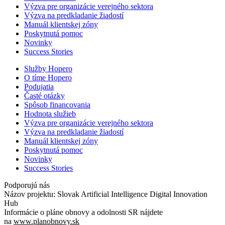
Výzva pre organizácie verejného sektora
Výzva na predkladanie žiadostí
Manuál klientskej zóny
Poskytnutá pomoc
Novinky
Success Stories
Služby Hopero
O tíme Hopero
Podujatia
Časté otázky
Spôsob financovania
Hodnota služieb
Výzva pre organizácie verejného sektora
Výzva na predkladanie žiadostí
Manuál klientskej zóny
Poskytnutá pomoc
Novinky
Success Stories
Podporujú nás
Názov projektu: Slovak Artificial Intelligence Digital Innovation
Hub
Informácie o pláne obnovy a odolnosti SR nájdete
na
www.planobnovy.sk