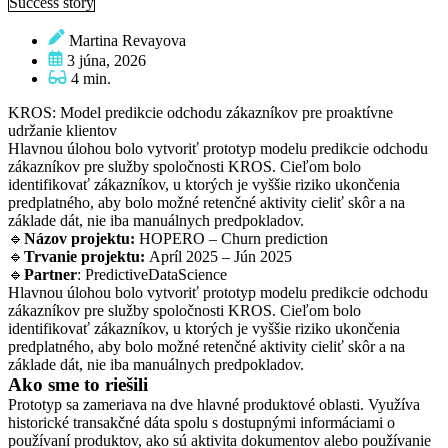
Success story
Martina Revayova
3 júna, 2026
4 min.
KROS: Model predikcie odchodu zákazníkov pre proaktívne
udržanie klientov
Hlavnou úlohou bolo vytvoriť prototyp modelu predikcie odchodu
zákazníkov pre služby spoločnosti KROS. Cieľom bolo
identifikovať zákazníkov, u ktorých je vyššie riziko ukončenia
predplatného, aby bolo možné retenčné aktivity cieliť skôr a na
základe dát, nie iba manuálnych predpokladov.
🔹
Názov projektu:
HOPERO – Churn prediction
🔹
Trvanie projektu:
Apríl 2025 – Jún 2025
🔹
Partner
: PredictiveDataScience
Hlavnou úlohou bolo vytvoriť prototyp modelu predikcie odchodu
zákazníkov pre služby spoločnosti KROS. Cieľom bolo
identifikovať zákazníkov, u ktorých je vyššie riziko ukončenia
predplatného, aby bolo možné retenčné aktivity cieliť skôr a na
základe dát, nie iba manuálnych predpokladov.
Ako sme to riešili
Prototyp sa zameriava na dve hlavné produktové oblasti. Využíva
historické transakčné dáta spolu s dostupnými informáciami o
používaní produktov, ako sú aktivita dokumentov alebo používanie