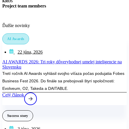
KROS
Project team members
Ďalšie novinky
AI Awards
22 júna, 2026
AI AWARDS 2026: Tri roky dôveryhodnej umelej inteligencie na
Slovensku
Tretí ročník AI Awards vyhlásil svojho víťaza počas podujatia Fobes
Business Fest 2026. Do finále sa prebojovali štyri spoločnosti:
Evolveum, O2, Takeda a DAITABLE.
Celý článok
Success story
3 júna, 2026