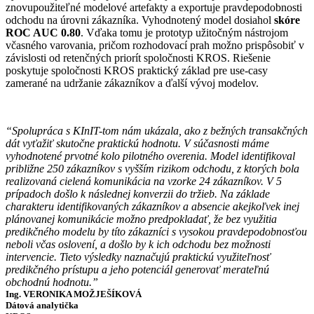
znovupoužiteľné modelové artefakty a exportuje pravdepodobnosti
odchodu na úrovni zákazníka. Vyhodnotený model dosiahol
skóre
ROC AUC 0.80
. Vďaka tomu je prototyp užitočným nástrojom
včasného varovania, pričom rozhodovací prah možno prispôsobiť v
závislosti od retenčných priorít spoločnosti KROS. Riešenie
poskytuje spoločnosti KROS praktický základ pre use-casy
zamerané na udržanie zákazníkov a ďalší vývoj modelov.
“Spolupráca s KInIT-tom nám ukázala, ako z bežných transakčných
dát vyťažiť skutočne praktickú hodnotu. V súčasnosti máme
vyhodnotené prvotné kolo pilotného overenia. Model identifikoval
približne 250 zákazníkov s vyšším rizikom odchodu, z ktorých bola
realizovaná cielená komunikácia na vzorke 24 zákazníkov. V 5
prípadoch došlo k následnej konverzii do tržieb. Na základe
charakteru identifikovaných zákazníkov a absencie akejkoľvek inej
plánovanej komunikácie možno predpokladať, že bez využitia
predikčného modelu by títo zákazníci s vysokou pravdepodobnosťou
neboli včas oslovení, a došlo by k ich odchodu bez možnosti
intervencie. Tieto výsledky naznačujú praktickú využiteľnosť
predikčného prístupu a jeho potenciál generovať merateľnú
obchodnú hodnotu.”
Ing. VERONIKA MOŽJEŠÍKOVÁ
Dátová analytička