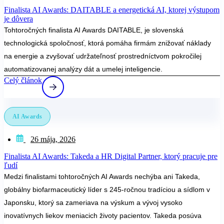
Finalista AI Awards: DAITABLE a energetická AI, ktorej výstupom
je dôvera
Tohtoročných finalista AI Awards DAITABLE, je slovenská
technologická spoločnosť, ktorá pomáha firmám znižovať náklady
na energie a zvyšovať udržateľnosť prostredníctvom pokročilej
automatizovanej analýzy dát a umelej inteligencie.
Celý článok
AI Awards
26 mája, 2026
Finalista AI Awards: Takeda a HR Digital Partner, ktorý pracuje pre
ľudí
Medzi finalistami tohtoročných AI Awards nechýba ani Takeda,
globálny biofarmaceutický líder s 245-ročnou tradíciou a sídlom v
Japonsku, ktorý sa zameriava na výskum a vývoj vysoko
inovatívnych liekov meniacich životy pacientov. Takeda posúva