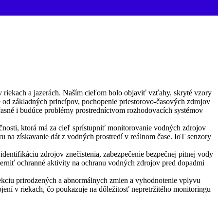
iekach a jazerách. Naším cieľom bolo objaviť vzťahy, skryté vzory
od základných princípov, pochopenie priestorovo-časových zdrojov
účasné i budúce problémy prostredníctvom rozhodovacích systémov
sti, ktorá má za cieľ sprístupniť monitorovanie vodných zdrojov
 na získavanie dát z vodných prostredí v reálnom čase. IoT senzory
dentifikáciu zdrojov znečistenia, zabezpečenie bezpečnej pitnej vody
merniť ochranné aktivity na ochranu vodných zdrojov pred dopadmi
tekciu prirodzených a abnormálnych zmien a vyhodnotenie vplyvu
ení v riekach, čo poukazuje na dôležitosť nepretržitého monitoringu