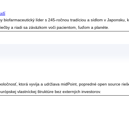
udí
y biofarmaceutický líder s 245-ročnou tradíciou a sídlom v Japonsku, 
iečby a riadi sa záväzkom voči pacientom, ľuďom a planéte.
oločnosť, ktorá vyvíja a udržiava midPoint, popredné open source riešen
urópskej vlastníckej štruktúre bez externých investorov.