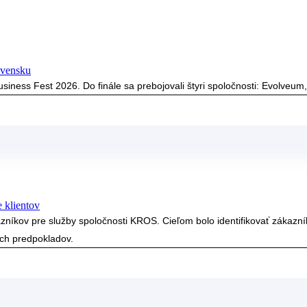
ovensku
Business Fest 2026. Do finále sa prebojovali štyri spoločnosti: Evolve
 klientov
níkov pre služby spoločnosti KROS. Cieľom bolo identifikovať zákazník
ych predpokladov.