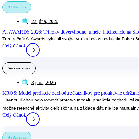
AI Awards
22 júna, 2026
AI AWARDS 2026: Tri roky dôveryhodnej umelej inteligencie na Sl
Tretí ročník AI Awards vyhlásil svojho víťaza počas podujatia Fobes 
Celý článok
Success story
3 júna, 2026
KROS: Model predikcie odchodu zákazníkov pre proaktívne udržanie
Hlavnou úlohou bolo vytvoriť prototyp modelu predikcie odchodu zákaz
možné retenčné aktivity cieliť skôr a na základe dát, nie iba manuáln
Celý článok
AI Awards