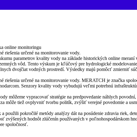
 online monitoringu
 riešenia určené na monitorovanie vody.
u parametrov kvality vody na základe historických online meraní v r
zemných vôd. Tento výskum je kľúčový pre hydrologické modelovanie 
itálnych dvojčiat vodných prostredí. Výsledky majú pomôcť zmierniť s
 riešenia určené na monitorovanie vody. MERATCH je značka spoločno
darcom. Senzory kvality vody vybudujú veľmi potrebnú infraštruktúru
 vody môžeme vypracovať stratégie na predpovedanie náhlych povodní, i
za môže tiež ovplyvniť tvorbu politík, zvýšiť verejné povedomie a us
 použili pokročilé metódy analýzy dát na posúdenie zdravia riek, de
mnosť zvýšených hodnôt zlúčenín používaných v poľnohospodárskom hnoj
pre spoločnosť.