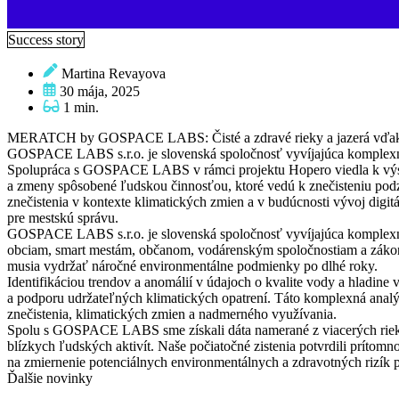
Success story
Martina Revayova
30 mája, 2025
1 min.
MERATCH by GOSPACE LABS: Čisté a zdravé rieky a jazerá vďaka
GOSPACE LABS s.r.o. je slovenská spoločnosť vyvíjajúca komplexné
Spolupráca s GOSPACE LABS v rámci projektu Hopero viedla k výskum
a zmeny spôsobené ľudskou činnosťou, ktoré vedú k znečisteniu pod
znečistenia v kontexte klimatických zmien a v budúcnosti vývoj dig
pre mestskú správu.
GOSPACE LABS s.r.o. je slovenská spoločnosť vyvíjajúca komplexné
obciam, smart mestám, občanom, vodárenským spoločnostiam a zákono
musia vydržať náročné environmentálne podmienky po dlhé roky.
Identifikáciou trendov a anomálií v údajoch o kvalite vody a hladine
a podporu udržateľných klimatických opatrení. Táto komplexná analý
znečistenia, klimatických zmien a nadmerného využívania.
Spolu s GOSPACE LABS sme získali dáta namerané z viacerých riek a
blízkych ľudských aktivít. Naše počiatočné zistenia potvrdili príto
na zmiernenie potenciálnych environmentálnych a zdravotných rizík 
Ďalšie novinky