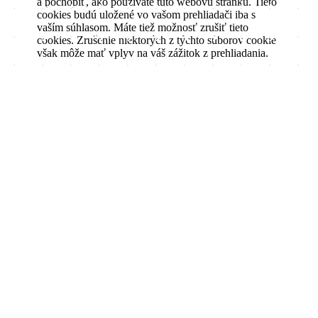
a pochopiť, ako používate túto webovú stránku. Tieto
cookies budú uložené vo vašom prehliadači iba s
vaším súhlasom. Máte tiež možnosť zrušiť tieto
cookies. Zrušenie niektorých z týchto súborov cookie
však môže mať vplyv na váš zážitok z prehliadania.
Vždy povolené
Nevyhnutné
Nevyhnutné
Nevyhnutné súbory cookie sú absolútne nevyhnutné
pre správne fungovanie webovej stránky. Tieto súbory
cookie anonymne zaisťujú základné funkcie a
bezpečnostné prvky webovej stránky.
Analytické
analytics
Analytické cookies sa používajú na pochopenie toho,
ako návštevníci interagujú s webovou stránkou. Tieto
súbory cookie pomáhajú poskytovať informácie o
Uložiť a prijať
metrikách, ako je počet návštevníkov, miera
odchodov, zdroj návštevnosti atď.
Powered by GDPR Cookie Compliance