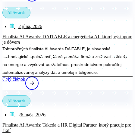
AI Awards
2 júna, 2026
Finalista AI Awards: DAITABLE a energetická AI, ktorej výstupom
je dôvera
Tohtoročných finalista AI Awards DAITABLE, je slovenská
technologická spoločnosť, ktorá pomáha firmám znižovať náklady
na energie a zvyšovať udržateľnosť prostredníctvom pokročilej
automatizovanej analýzy dát a umelej inteligencie.
Celý článok
AI Awards
26 mája, 2026
Finalista AI Awards: Takeda a HR Digital Partner, ktorý pracuje pre
ľudí