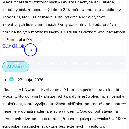
Medzi finalistami tohtoročných AI Awards nechýba ani Takeda,
globálny biofarmaceutický líder s 245-ročnou tradíciou a sídlom v
Japonsku, ktorý sa zameriava na výskum a vývoj vysoko
inovatívnych liekov meniacich životy pacientov. Takeda posúva
hranice nových možností liečby a riadi sa záväzkom voči pacientom,
ľuďom a planéte.
Celý článok
AI Awards
22 mája, 2026
Finalista AI Awards: Evolveum a AI pre bezpečnú správu identít
Medzi tohtoročnými finalistami AI Awards je aj Evolveum, slovenská
spoločnosť, ktorá vyvíja a udržiava midPoint, popredné open source
riešenie v oblasti riadenia a správy identít. Spoločnosť stavia na
princípoch otvorenej spolupráce, technologickej nezávislosti a 100%
európskej vlastníckej štruktúre bez externých investorov.