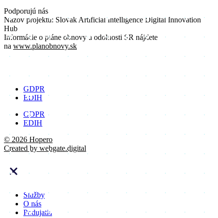
Podporujú nás
Názov projektu: Slovak Artificial Intelligence Digital Innovation
Hub
Informácie o pláne obnovy a odolnosti SR nájdete
na
www.planobnovy.sk
GDPR
EDIH
GDPR
EDIH
© 2026 Hopero
Created by
webgate
.digital
Služby
O nás
Podujatia