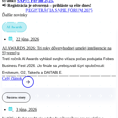
stránku
SAPIE Forum 2025.
📢
Registrácia je otvorená – prihláste sa ešte dnes!
REGISTRÁCIA SAPIE FÓRUM 2025
Ďalšie novinky
AI Awards
22 júna, 2026
AI AWARDS 2026: Tri roky dôveryhodnej umelej inteligencie na
Slovensku
Tretí ročník AI Awards vyhlásil svojho víťaza počas podujatia Fobes
Business Fest 2026. Do finále sa prebojovali štyri spoločnosti:
Evolveum, O2, Takeda a DAITABLE.
Celý článok
Success story
3 júna, 2026