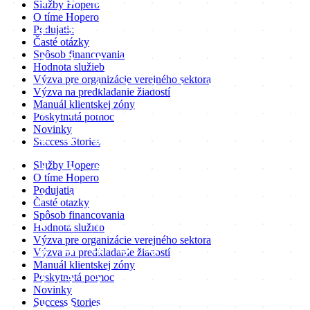
Služby Hopero
O tíme Hopero
Podujatia
Časté otázky
Spôsob financovania
Hodnota služieb
Výzva pre organizácie verejného sektora
Výzva na predkladanie žiadostí
Manuál klientskej zóny
Poskytnutá pomoc
Novinky
Success Stories
Služby Hopero
O tíme Hopero
Podujatia
Časté otázky
Spôsob financovania
Hodnota služieb
Výzva pre organizácie verejného sektora
Výzva na predkladanie žiadostí
Manuál klientskej zóny
Poskytnutá pomoc
Novinky
Success Stories