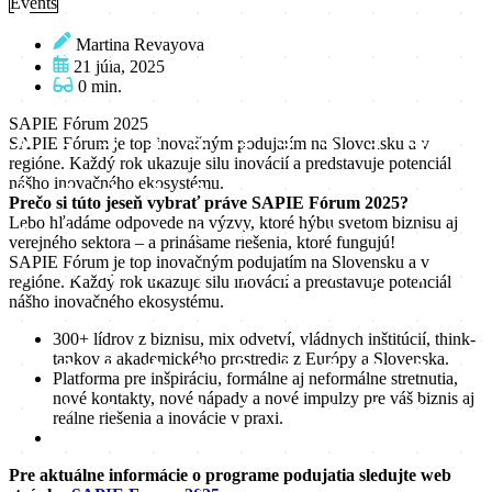
Events
Martina Revayova
21 júla, 2025
0 min.
SAPIE Fórum 2025
SAPIE Fórum je top inovačným podujatím na Slovensku a v
regióne. Každý rok ukazuje silu inovácií a predstavuje potenciál
nášho inovačného ekosystému.
Prečo si túto jeseň vybrať práve SAPIE Fórum 2025?
Lebo hľadáme odpovede na výzvy, ktoré hýbu svetom biznisu aj
verejného sektora – a prinášame riešenia, ktoré fungujú!
SAPIE Fórum je top inovačným podujatím na Slovensku a v
regióne. Každý rok ukazuje silu inovácií a predstavuje potenciál
nášho inovačného ekosystému.
300+ lídrov z biznisu, mix odvetví, vládnych inštitúcií, think-
tankov a akademického prostredia z Európy a Slovenska.
Platforma pre inšpiráciu, formálne aj neformálne stretnutia,
nové kontakty, nové nápady a nové impulzy pre váš biznis aj
reálne riešenia a inovácie v praxi.
Pre aktuálne informácie o programe podujatia sledujte web