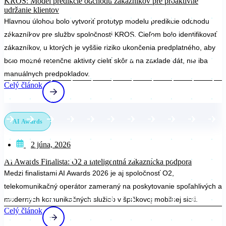
KROS: Model predikcie odchodu zákazníkov pre proaktívne
udržanie klientov
Hlavnou úlohou bolo vytvoriť prototyp modelu predikcie odchodu
zákazníkov pre služby spoločnosti KROS. Cieľom bolo identifikovať
zákazníkov, u ktorých je vyššie riziko ukončenia predplatného, aby
bolo možné retenčné aktivity cieliť skôr a na základe dát, nie iba
manuálnych predpokladov.
Celý článok
AI Awards
2 júna, 2026
AI Awards Finalista: O2 a inteligentná zákaznícka podpora
Medzi finalistami AI Awards 2026 je aj spoločnosť O2,
telekomunikačný operátor zameraný na poskytovanie spoľahlivých a
moderných komunikačných služieb v špičkovej mobilnej sieti.
Celý článok