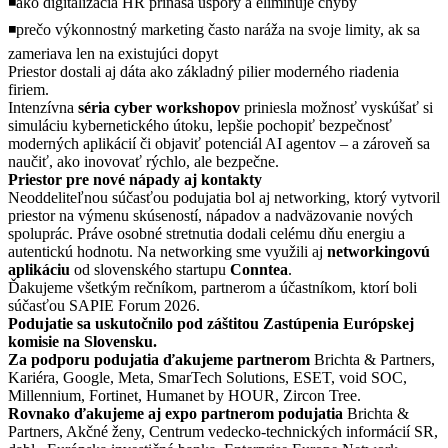
◾ako digitalizácia HR prináša úspory a eliminuje chyby
◾prečo výkonnostný marketing často naráža na svoje limity, ak sa
zameriava len na existujúci dopyt
Priestor dostali aj dáta ako základný pilier moderného riadenia
firiem.
Intenzívna
séria cyber workshopov
priniesla možnosť vyskúšať si
simuláciu kybernetického útoku, lepšie pochopiť bezpečnosť
moderných aplikácií či objaviť potenciál AI agentov – a zároveň sa
naučiť, ako inovovať rýchlo, ale bezpečne.
Priestor pre nové nápady aj kontakty
Neoddeliteľnou súčasťou podujatia bol aj networking, ktorý vytvoril
priestor na výmenu skúseností, nápadov a nadväzovanie nových
spoluprác. Práve osobné stretnutia dodali celému dňu energiu a
autentickú hodnotu. Na networking sme využili aj
networkingovú
aplikáciu
od slovenského startupu
Conntea
.
Ďakujeme všetkým rečníkom, partnerom a účastníkom, ktorí boli
súčasťou SAPIE Forum 2026.
Podujatie sa uskutočnilo pod záštitou Zastúpenia Európskej
komisie na Slovensku.
Za podporu podujatia ďakujeme partnerom
Brichta & Partners,
Kariéra, Google, Meta, SmarTech Solutions, ESET, void SOC,
Millennium, Fortinet, Humanet by HOUR, Zircon Tree.
Rovnako ďakujeme aj expo partnerom podujatia
Brichta &
Partners, Akčné ženy, Centrum vedecko-technických informácií SR,