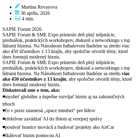
Martina Revayova
30 apríla, 2026
4 min.
SAPIE Forum 2026
SAPIE Forum & SME Expo prinieslo deň plný inšpirácie,
prednášok, praktických workshopov, diskusií a networkingu s top
lídrami biznisu. Na Národnom futbalovom štadióne sa stretlo viac
ako 450 účastníkov z 13 krajín, aby spoločne otvorili témy, ktoré
dnes formujú moderný biznis.
SAPIE Forum & SME Expo prinieslo deň plný inšpirácie,
prednášok, praktických workshopov, diskusií a networkingu s top
lídrami biznisu. Na Národnom futbalovom štadióne sa stretlo
viac
ako 450 účastníkov z 13 krajín
, aby spoločne otvorili témy, ktoré
dnes formujú moderný biznis.
Diskutovali sme o tom, ako:
◾myslieť globálne a úspešne rozvíjať biznis aj na zahraničných
trhoch
◾čo v praxi znamená „space mindset“ pre lídrov
◾efektívne zavádzať AI do firiem aj verejnej správy
◾posúvať hranice inovácií a budovať projekty ako AirCar
◾škálovať biznis pomocou AI