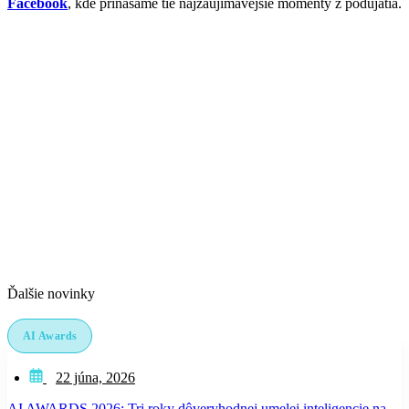
Facebook
, kde prinášame tie najzaujímavejšie momenty z podujatia.
Ďalšie novinky
AI Awards
22 júna, 2026
AI AWARDS 2026: Tri roky dôveryhodnej umelej inteligencie na