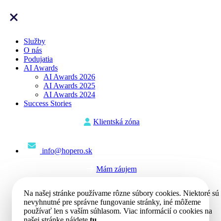
Služby
O nás
Podujatia
AI Awards
AI Awards 2026
AI Awards 2025
AI Awards 2024
Success Stories
Klientská zóna
info@hopero.sk
Mám záujem
Na našej stránke používame rôzne súbory cookies. Niektoré sú
nevyhnutné pre správne fungovanie stránky, iné môžeme
používať len s vaším súhlasom. Viac informácií o cookies na
našej stránke nájdete
tu
.