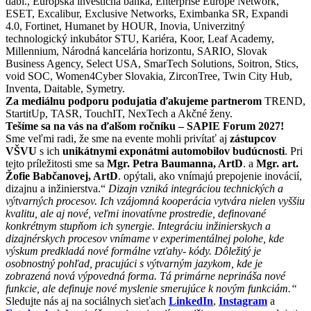
dabl., Európska investičná banka, Enterprise Europe Network,
ESET, Excalibur, Exclusive Networks, Eximbanka SR, Expandi
4.0, Fortinet, Humanet by HOUR, Inovia, Univerzitný
technologický inkubátor STU, Kariéra, Koor, Leaf Academy,
Millennium, Národná kancelária horizontu, SARIO, Slovak
Business Agency, Select USA, SmarTech Solutions, Soitron, Stics,
void SOC, Women4Cyber Slovakia, ZirconTree, Twin City Hub,
Inventa, Daitable, Symetry.
Za mediálnu podporu podujatia ďakujeme partnerom
TREND,
StartitUp, TASR, TouchIT, NexTech a Akčné ženy.
Tešíme sa na vás na ďalšom ročníku – SAPIE Forum 2027!
Sme veľmi radi, že sme na evente mohli privítať aj
zástupcov
VŠVU
s ich
unikátnymi exponátmi automobilov budúcnosti
. Pri
tejto príležitosti sme sa
Mgr. Petra Baumanna, ArtD
. a
Mgr. art.
Žofie Babčanovej, ArtD
. opýtali, ako vnímajú prepojenie inovácií,
dizajnu a inžinierstva.“
Dizajn vzniká integráciou technických a
výtvarných procesov. Ich vzájomná kooperácia vytvára nielen vyššiu
kvalitu, ale aj nové, veľmi inovatívne prostredie, definované
konkrétnym stupňom ich synergie. Integráciu inžinierskych a
dizajnérskych procesov vnímame v experimentálnej polohe, kde
výskum predkladá nové formálne vzťahy- kódy. Dôležitý je
osobnostný pohľad, pracujúci s výtvarným jazykom, kde je
zobrazená nová výpovedná forma. Tá primárne neprináša nové
funkcie, ale definuje nové myslenie smerujúce k novým funkciám.“
Sledujte nás aj na sociálnych sieťach
LinkedIn
,
Instagram
a