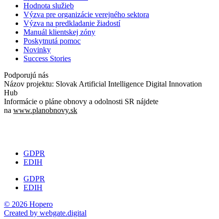
Hodnota služieb
Výzva pre organizácie verejného sektora
Výzva na predkladanie žiadostí
Manuál klientskej zóny
Poskytnutá pomoc
Novinky
Success Stories
Podporujú nás
Názov projektu: Slovak Artificial Intelligence Digital Innovation
Hub
Informácie o pláne obnovy a odolnosti SR nájdete
na
www.planobnovy.sk
GDPR
EDIH
GDPR
EDIH
© 2026 Hopero
Created by
webgate
.digital