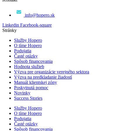
info@hopero.sk
Linkedin
Facebook-square
Stránky
Služby Hopero
O tíme Hopero
Podujatia
Časté otázky
Spôsob financovania
Hodnota služieb
Výzva pre organizácie verejného sektora
Výzva na predkladanie žiadostí
Manuál klientskej zóny
Poskytnutá pomoc
Novinky
Success Stories
Služby Hopero
O tíme Hopero
Podujatia
Časté otázky
Spôsob financovania