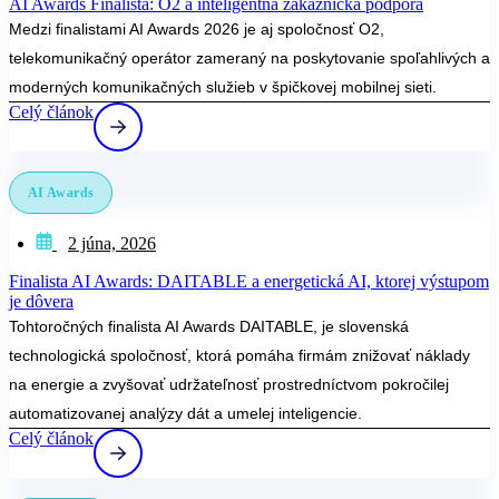
AI Awards Finalista: O2 a inteligentná zákaznícka podpora
Medzi finalistami AI Awards 2026 je aj spoločnosť O2,
telekomunikačný operátor zameraný na poskytovanie spoľahlivých a
moderných komunikačných služieb v špičkovej mobilnej sieti.
Celý článok
AI Awards
2 júna, 2026
Finalista AI Awards: DAITABLE a energetická AI, ktorej výstupom
je dôvera
Tohtoročných finalista AI Awards DAITABLE, je slovenská
technologická spoločnosť, ktorá pomáha firmám znižovať náklady
na energie a zvyšovať udržateľnosť prostredníctvom pokročilej
automatizovanej analýzy dát a umelej inteligencie.
Celý článok