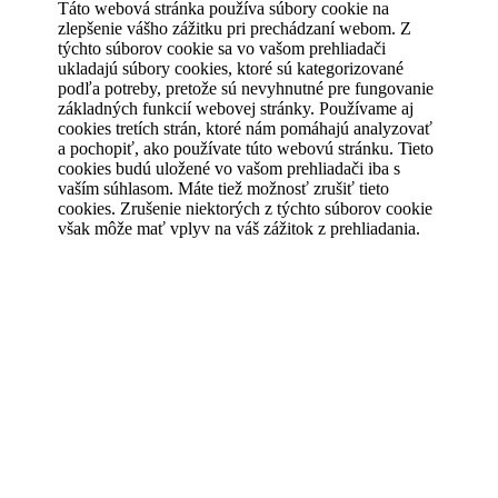
Táto webová stránka používa súbory cookie na
zlepšenie vášho zážitku pri prechádzaní webom. Z
týchto súborov cookie sa vo vašom prehliadači
ukladajú súbory cookies, ktoré sú kategorizované
podľa potreby, pretože sú nevyhnutné pre fungovanie
základných funkcií webovej stránky. Používame aj
cookies tretích strán, ktoré nám pomáhajú analyzovať
a pochopiť, ako používate túto webovú stránku. Tieto
cookies budú uložené vo vašom prehliadači iba s
vaším súhlasom. Máte tiež možnosť zrušiť tieto
cookies. Zrušenie niektorých z týchto súborov cookie
však môže mať vplyv na váš zážitok z prehliadania.
Vždy povolené
Nevyhnutné
Nevyhnutné
Nevyhnutné súbory cookie sú absolútne nevyhnutné
pre správne fungovanie webovej stránky. Tieto súbory
cookie anonymne zaisťujú základné funkcie a
bezpečnostné prvky webovej stránky.
Analytické
analytics
Analytické cookies sa používajú na pochopenie toho,
ako návštevníci interagujú s webovou stránkou. Tieto
súbory cookie pomáhajú poskytovať informácie o
Uložiť a prijať
metrikách, ako je počet návštevníkov, miera
odchodov, zdroj návštevnosti atď.
Powered by GDPR Cookie Compliance