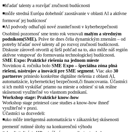
◾hľadať talenty a rozvíjať zručnosti budúcnosti
◾môže stredná Európa dobehnúť zaostávanie v oblasti AI a aktívne
formovať jej budúcnosť
◾AI podvody odhaľujú nové zraniteľnosti v kyberbezpečnosti
Osobitnú pozornosť sme tento rok venovali
malým a stredným
podnikom(SME).
Práve tie dnes čelia dynamickým zmenám – od
potreby hľadať nové talenty až po rozvoj zručností budúcnosti.
Diskusie zároveň otvorili aj širší pohľad na to, ako môže náš región
aktívne vstupovať do formovania technologickej budúcnosti.
SME Expo: Praktické riešenia na jednom mieste
Novinkou 4. ročníka bolo
SME Expo – špeciálna zóna plná
riešení, nástrojov a inovácií pre SME segment
. Viac ako
30
partnerov
prinieslo konkrétne digitálne riešenia z oblasti AI,
automatizácie, kybernetickej bezpečnosti,či financovania. Účastníci
si ich mohli vyskúšať priamo na mieste a odniesť si tak reálne
skúsenosti využiteľné vo vlastnom podnikaní.
Workshop stage: Praktické know-how
Workshop stage priniesol case studies a know-how ihneď
využiteľné v praxi.
Účastníci sa dozvedeli:
◾ako môže inteligentná automatizácia v zákazníckej skúsenosti
premeniť rutinné úlohy na konkurenčnú výhodu