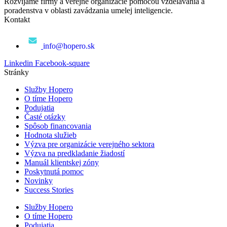
Rozvíjame firmy a verejné organizácie pomocou vzdelávania a
poradenstva v oblasti zavádzania umelej inteligencie.
Kontakt
info@hopero.sk
Linkedin
Facebook-square
Stránky
Služby Hopero
O tíme Hopero
Podujatia
Časté otázky
Spôsob financovania
Hodnota služieb
Výzva pre organizácie verejného sektora
Výzva na predkladanie žiadostí
Manuál klientskej zóny
Poskytnutá pomoc
Novinky
Success Stories
Služby Hopero
O tíme Hopero
Podujatia