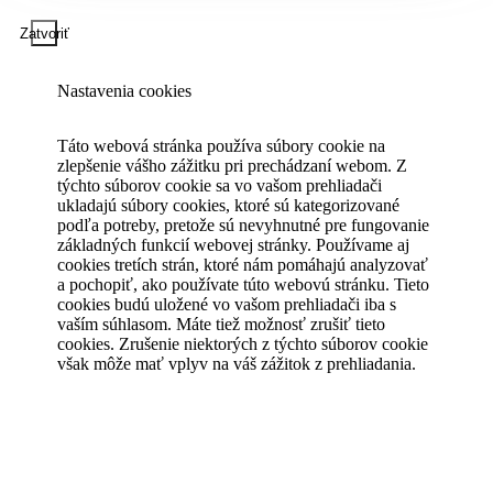
Zatvoriť
Nastavenia cookies
Táto webová stránka používa súbory cookie na
zlepšenie vášho zážitku pri prechádzaní webom. Z
týchto súborov cookie sa vo vašom prehliadači
ukladajú súbory cookies, ktoré sú kategorizované
podľa potreby, pretože sú nevyhnutné pre fungovanie
základných funkcií webovej stránky. Používame aj
cookies tretích strán, ktoré nám pomáhajú analyzovať
a pochopiť, ako používate túto webovú stránku. Tieto
cookies budú uložené vo vašom prehliadači iba s
vaším súhlasom. Máte tiež možnosť zrušiť tieto
cookies. Zrušenie niektorých z týchto súborov cookie
však môže mať vplyv na váš zážitok z prehliadania.
Vždy povolené
Nevyhnutné
Nevyhnutné
Nevyhnutné súbory cookie sú absolútne nevyhnutné
pre správne fungovanie webovej stránky. Tieto súbory
cookie anonymne zaisťujú základné funkcie a
bezpečnostné prvky webovej stránky.