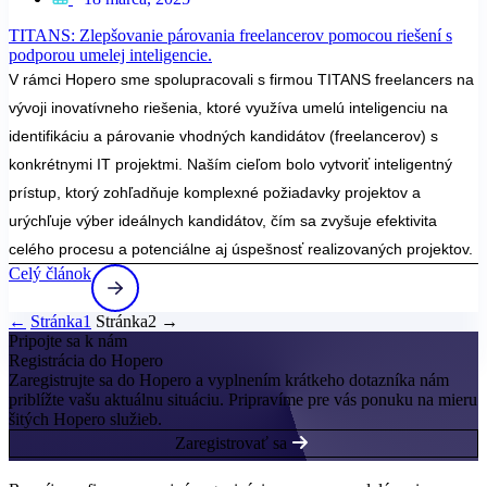
TITANS: Zlepšovanie párovania freelancerov pomocou riešení s
podporou umelej inteligencie.
V rámci Hopero sme spolupracovali s firmou TITANS freelancers na
vývoji inovatívneho riešenia, ktoré využíva umelú inteligenciu na
identifikáciu a párovanie vhodných kandidátov (freelancerov) s
konkrétnymi IT projektmi. Naším cieľom bolo vytvoriť inteligentný
prístup, ktorý zohľadňuje komplexné požiadavky projektov a
urýchľuje výber ideálnych kandidátov, čím sa zvyšuje efektivita
celého procesu a potenciálne aj úspešnosť realizovaných projektov.
Celý článok
←
Stránka
1
Stránka
2
→
Pripojte sa k nám
Registrácia do Hopero
Zaregistrujte sa do Hopero a vyplnením krátkeho dotazníka nám
priblížte vašu aktuálnu situáciu. Pripravíme pre vás ponuku na mieru
šitých Hopero služieb.
Zaregistrovať sa