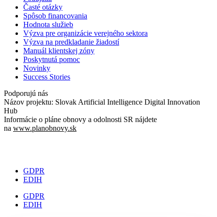
Časté otázky
Spôsob financovania
Hodnota služieb
Výzva pre organizácie verejného sektora
Výzva na predkladanie žiadostí
Manuál klientskej zóny
Poskytnutá pomoc
Novinky
Success Stories
Podporujú nás
Názov projektu: Slovak Artificial Intelligence Digital Innovation
Hub
Informácie o pláne obnovy a odolnosti SR nájdete
na
www.planobnovy.sk
GDPR
EDIH
GDPR
EDIH