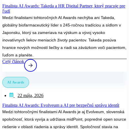
Finalista AI Awards: Takeda a HR Digital Partner, ktorý pracuje pre
ľudí
Medzi finalistami tohtoročných AI Awards nechýba ani Takeda,
globálny biofarmaceutický líder s 245-ročnou tradíciou a sídlom v
Japonsku, ktorý sa zameriava na výskum a vývoj vysoko
inovatívnych liekov meniacich životy pacientov. Takeda posúva
hranice nových možností liečby a riadi sa záväzkom voči pacientom,
ľuďom a planéte.
Celý článok
AI Awards
22 mája, 2026
Finalista AI Awards: Evolveum a AI pre bezpečnú správu identít
Medzi tohtoročnými finalistami AI Awards je aj Evolveum, slovenská
spoločnosť, ktorá vyvíja a udržiava midPoint, popredné open source
riešenie v oblasti riadenia a správy identít. Spoločnosť stavia na