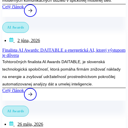
moderných komunikačných služieb v špičkovej mobilnej sieti.
Celý článok
AI Awards
2 júna, 2026
Finalista AI Awards: DAITABLE a energetická AI, ktorej výstupom
je dôvera
Tohtoročných finalista AI Awards DAITABLE, je slovenská
technologická spoločnosť, ktorá pomáha firmám znižovať náklady
na energie a zvyšovať udržateľnosť prostredníctvom pokročilej
automatizovanej analýzy dát a umelej inteligencie.
Celý článok
AI Awards
26 mája, 2026