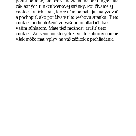
podľa potreby, pretože sú nevyhnutné pre fungovanie
základných funkcií webovej stránky. Používame aj
cookies tretích strán, ktoré nám pomáhajú analyzovať
a pochopiť, ako používate túto webovú stránku. Tieto
cookies budú uložené vo vašom prehliadači iba s
vaším súhlasom. Máte tiež možnosť zrušiť tieto
cookies. Zrušenie niektorých z týchto súborov cookie
však môže mať vplyv na váš zážitok z prehliadania.
Vždy povolené
Nevyhnutné
Nevyhnutné
Nevyhnutné súbory cookie sú absolútne nevyhnutné
pre správne fungovanie webovej stránky. Tieto súbory
cookie anonymne zaisťujú základné funkcie a
bezpečnostné prvky webovej stránky.
Analytické
analytics
Analytické cookies sa používajú na pochopenie toho,
ako návštevníci interagujú s webovou stránkou. Tieto
súbory cookie pomáhajú poskytovať informácie o
Uložiť a prijať
metrikách, ako je počet návštevníkov, miera
odchodov, zdroj návštevnosti atď.
Powered by GDPR Cookie Compliance