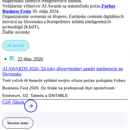
diagnostiku zubných röntgenových snímok.
Vyhlásenie výhercov AI Awards sa uskutočnilo počas
Forbes
Business Festu
30. mája 2024.
Organizátormi ocenenia sú Hopero, Európske centrum digitálnych
inovácií na Slovensku a Kempelenov inštitút inteligentných
technológií (KInIT).
Ďalšie novinky
AI Awards
22 júna, 2026
AI AWARDS 2026: Tri roky dôveryhodnej umelej inteligencie na
Slovensku
Tretí ročník AI Awards vyhlásil svojho víťaza počas podujatia Fobes
Business Fest 2026. Do finále sa prebojovali štyri spoločnosti:
Evolveum, O2, Takeda a DAITABLE.
Celý článok
Success story