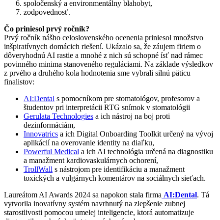
spoločenský a environmentálny blahobyt,
zodpovednosť.
Čo priniesol prvý ročník?
Prvý ročník nášho celoslovenského ocenenia priniesol množstvo
inšpiratívnych domácich riešení. Ukázalo sa, že záujem firiem o
dôveryhodnú AI rastie a mnohé z nich sú schopné ísť nad rámec
povinného minima stanoveného reguláciami. Na základe výsledkov
z prvého a druhého kola hodnotenia sme vybrali silnú päticu
finalistov:
AI:Dental
s pomocníkom pre stomatológov, profesorov a
študentov pri interpretácii RTG snímok v stomatológii
Gerulata Technologies
a ich nástroj na boj proti
dezinformáciám,
Innovatrics
a ich Digital Onboarding Toolkit určený na vývoj
aplikácií na overovanie identity na diaľku,
Powerful Medical
a ich AI technológia určená na diagnostiku
a manažment kardiovaskulárnych ochorení,
TrollWall
s nástrojom pre identifikáciu a manažment
toxických a vulgárnych komentárov na sociálnych sieťach.
Laureátom AI Awards 2024 sa napokon stala firma
AI:Dental
. Tá
vytvorila inovatívny systém navrhnutý na zlepšenie zubnej
starostlivosti pomocou umelej inteligencie, ktorá automatizuje