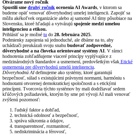
Otvárame nový ročník
Spustili sme
druhý ročník
ocenenia AI Awards
, v ktorom sa
budeme opäť venovať dôveryhodnej umelej inteligencii. Zapojiť sa
môžu akékoľvek organizácie alebo aj samotné AI tímy pôsobiace na
Slovensku, ktoré hľadajú a vytvárajú
spojenie medzi umelou
inteligenciou a etikou.
Prihlásiť sa je možné
tu
do
28. februára 2025
.
Podmienky zapojenia sú jednoduché, ale dbáme na to, aby
uchádzači preukázali svoju snahu
budovať zodpovedné,
dôveryhodné a na človeka orientované systémy AI
. V rámci
hodnotenia zohľadňujeme viaceré princípy vyplývajúce z
medzinárodných štandardov a usmernení, predovšetkým však
Etické
usmernenia pre dôveryhodnú umelú inteligenciu
.
Dôveryhodnú AI
definujeme ako systémy, ktoré garantujú
bezpečnosť, súlad s existujúcimi právnymi normami, harmóniu s
hodnotami otvorenej demokratickej spoločnosti a s etickými
princípmi. Tvorcovia týchto systémov by mali dodržiavať sedem
kľúčových požiadaviek, ktorým by sme pri vývoji AI mali venovať
zvýšenú pozornosť:
ľudský faktor a dohľad,
technická odolnosť a bezpečnosť,
správa súkromia a údajov,
transparentnosť, rozmanitosť,
nediskriminácia a férovosť,