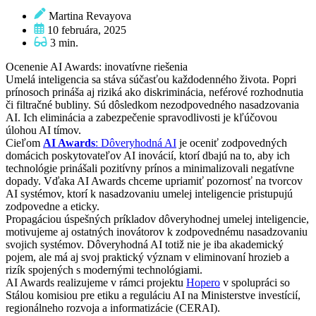
Martina Revayova
10 februára, 2025
3 min.
Ocenenie AI Awards: inovatívne riešenia
Umelá inteligencia sa stáva súčasťou každodenného života. Popri
prínosoch prináša aj riziká ako diskriminácia, neférové rozhodnutia
či filtračné bubliny. Sú dôsledkom nezodpovedného nasadzovania
AI. Ich eliminácia a zabezpečenie spravodlivosti je kľúčovou
úlohou AI tímov.
Cieľom
AI Awards
: Dôveryhodná AI
je oceniť zodpovedných
domácich poskytovateľov AI inovácií, ktorí dbajú na to, aby ich
technológie prinášali pozitívny prínos a minimalizovali negatívne
dopady. Vďaka AI Awards chceme upriamiť pozornosť na tvorcov
AI systémov, ktorí k nasadzovaniu umelej inteligencie pristupujú
zodpovedne a eticky.
Propagáciou úspešných príkladov dôveryhodnej umelej inteligencie,
motivujeme aj ostatných inovátorov k zodpovednému nasadzovaniu
svojich systémov. Dôveryhodná AI totiž nie je iba akademický
pojem, ale má aj svoj praktický význam v eliminovaní hrozieb a
rizík spojených s modernými technológiami.
AI Awards realizujeme v rámci projektu
Hopero
v spolupráci so
Stálou komisiou pre etiku a reguláciu AI na Ministerstve investícií,
regionálneho rozvoja a informatizácie (CERAI).