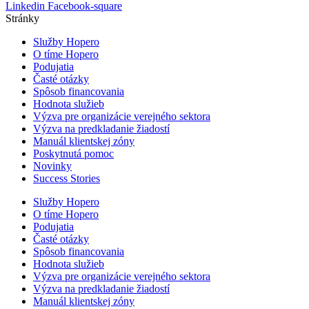
Linkedin
Facebook-square
Stránky
Služby Hopero
O tíme Hopero
Podujatia
Časté otázky
Spôsob financovania
Hodnota služieb
Výzva pre organizácie verejného sektora
Výzva na predkladanie žiadostí
Manuál klientskej zóny
Poskytnutá pomoc
Novinky
Success Stories
Služby Hopero
O tíme Hopero
Podujatia
Časté otázky
Spôsob financovania
Hodnota služieb
Výzva pre organizácie verejného sektora
Výzva na predkladanie žiadostí
Manuál klientskej zóny